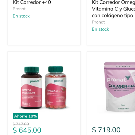
actual
actual
Kit Corredor +40
Kit Corredor Omeg
Vitamina C y Glu
Pronat
con colágeno tipo 
En stock
Pronat
En stock
Ahorre
10
%
Precio
$ 717.00
Precio
$ 719.00
$ 645.00
original