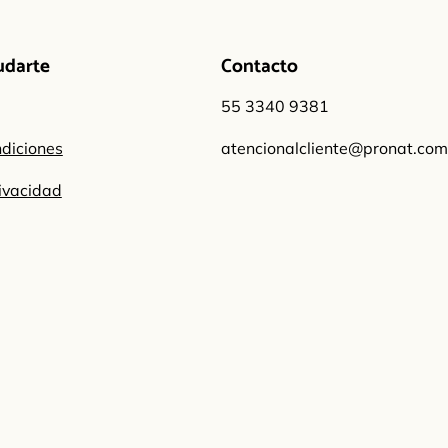
udarte
Contacto
55 3340 9381
ndiciones
atencionalcliente@pronat.co
rivacidad