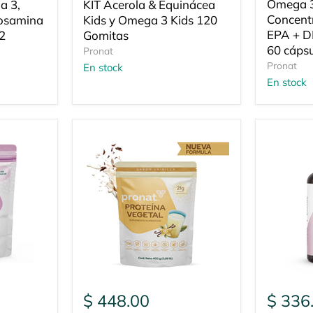
actual
Omega 
a 3,
KIT Acerola & Equinácea
Concent
cosamina
Kids y Omega 3 Kids 120
EPA + D
2
Gomitas
60 cápsu
Pronat
Pronat
En stock
En stock
$ 448.00
$ 336