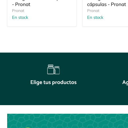
- Pronat
cápsulas - Pronat
Pronat
Pronat
En stock
En stock
Elige tus productos
Ag