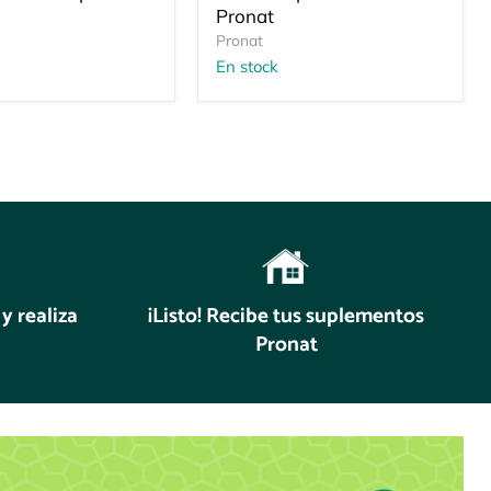
Pronat
Pronat
En stock
y realiza
¡Listo! Recibe tus suplementos
Pronat