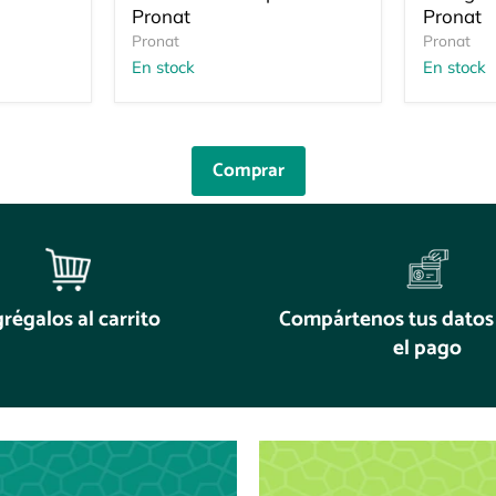
Pronat
Pronat
Pronat
Pronat
En stock
En stock
Comprar
régalos al carrito
Compártenos tus datos 
el pago