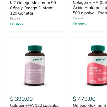
actual
Colagen + HA (Co
KIT Omega Maximum 90
Ácido Hialurónico)
Cáps y Omega 3 Infantil
500 g polvo - Pron
120 Gomitas
Pronat
Pronat
En stock
En stock
$ 399.00
$ 479.00
Colagen+HA 120 cápsulas
Omega Maximum 