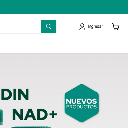
!
Ingresar
Ver
carrito