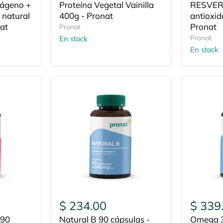
lágeno +
Proteína Vegetal Vainilla
RESVER
 natural
400g - Pronat
antioxid
at
Pronat
Pronat
Pronat
En stock
En stock
$ 234.00
$ 339
90
Natural B 90 cápsulas -
Omega 3