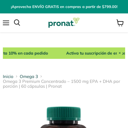
¡Aprovecha ENVÍO GRATIS en compras a partir de $799.00!
Menú
Ver
carrito
hasta 10% en cada pedido
Activa tu suscripción de envíos 
×
Inicio
Omega 3
Omega 3 Premium Concentrado – 1500 mg EPA + DHA por
porción | 60 cápsulas | Pronat