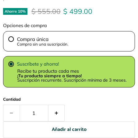
Precio original
Precio actual
$ 555.00
$ 499.00
Ahorre
10
%
Opciones de compra
Compra única
Compra sin una suscripción.
Suscríbete y ahorra!
Recibe tu producto cada mes
¡Tu producto siempre a tiempo!
Suscripción recurrente. Suscripción mínima de 3 meses.
Cantidad
Añadir al carrito